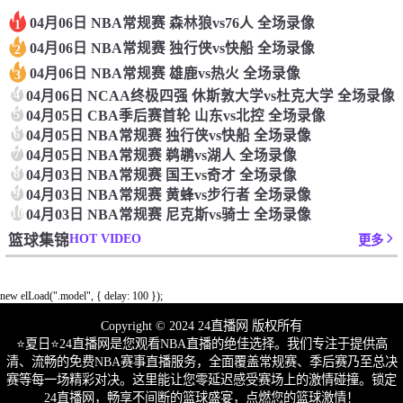
04月06日 NBA常规赛 森林狼vs76人 全场录像
1
04月06日 NBA常规赛 独行侠vs快船 全场录像
2
04月06日 NBA常规赛 雄鹿vs热火 全场录像
3
4
04月06日 NCAA终极四强 休斯敦大学vs杜克大学 全场录像
5
04月05日 CBA季后赛首轮 山东vs北控 全场录像
6
04月05日 NBA常规赛 独行侠vs快船 全场录像
7
04月05日 NBA常规赛 鹈鹕vs湖人 全场录像
8
04月03日 NBA常规赛 国王vs奇才 全场录像
9
04月03日 NBA常规赛 黄蜂vs步行者 全场录像
10
04月03日 NBA常规赛 尼克斯vs骑士 全场录像
HOT VIDEO
篮球集锦
更多
new elLoad(".model", { delay: 100 });
Copyright © 2024 24直播网 版权所有
⭐️夏日⭐24直播网是您观看NBA直播的绝佳选择。我们专注于提供高
清、流畅的免费NBA赛事直播服务，全面覆盖常规赛、季后赛乃至总决
赛等每一场精彩对决。这里能让您零延迟感受赛场上的激情碰撞。锁定
24直播网，畅享不间断的篮球盛宴，点燃您的篮球激情！