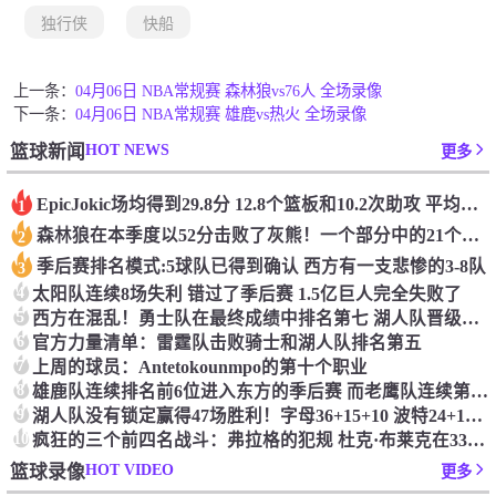
独行侠
快船
上一条：
04月06日 NBA常规赛 森林狼vs76人 全场录像
下一条：
04月06日 NBA常规赛 雄鹿vs热火 全场录像
HOT NEWS
篮球新闻
更多
Epic️Jokic场均得到29.8分 12.8个篮板和10.2次助攻 平均三双很容易吗？
1
森林狼在本季度以52分击败了灰熊！一个部分中的21个中有18个！骑着摇头丸的战士第六 湖船不舒服
2
季后赛排名模式:5球队已得到确认 西方有一支悲惨的3-8队
3
4
太阳队连续8场失利 错过了季后赛 1.5亿巨人完全失败了
5
西方在混乱！勇士队在最终成绩中排名第七 湖人队晋级季后赛 火箭向快船送了礼物
6
官方力量清单：雷霆队击败骑士和湖人队排名第五
7
上周的球员：Antetokounmpo的第十个职业
8
雄鹿队连续排名前6位进入东方的季后赛 而老鹰队连续第四年在季后赛中踢球
9
湖人队没有锁定赢得47场胜利！字母36+15+10 波特24+12+8 42胜利以锁定季后赛
10
疯狂的三个前四名战斗：弗拉格的犯规 杜克·布莱克在33秒的惊喜中出现了
HOT VIDEO
篮球录像
更多