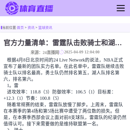
首页
>
>
当前位置:
首页
资讯
篮球资讯
足球直播
篮球直播
官方力量清单：雷霆队击败骑士和湖人队排名第五
足球录像
2025-04-09 12:04:00
来源：24直播网
篮球录像
根据4月8日北京时间的24 Live Network的说法，NBA正式
足球新闻
宣布了最新的团队实力名单。在此名单中，雷霆队继续击败
骑士队以排名最高，勇士队仍然排名第五，湖人队排名第
篮球新闻
六，排名第六。
1。雷
进攻效率：118.8（3）防御效率：106.5（1）目标差：
+12.3（1）节奏：100.8（5）
随着常规赛的结束，雷霆队放慢了脚步。上周末，雷霆队
在本赛季的第4场和第5场比赛中遭受了两位数的损失。但
是，在本赛季西部会议上面对前8支球队，雷霆队的纪录仍然
值得认可。接下来需要做的是维持联盟第一名。